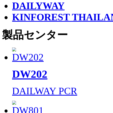
DAILYWAY
KINFOREST THAILA
製品センター
DW202
DAILWAY PCR