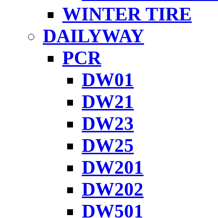
WINTER TIRE
DAILYWAY
PCR
DW01
DW21
DW23
DW25
DW201
DW202
DW501