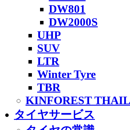
DW801
DW2000S
UHP
SUV
LTR
Winter Tyre
TBR
KINFOREST THAI
タイヤサービス