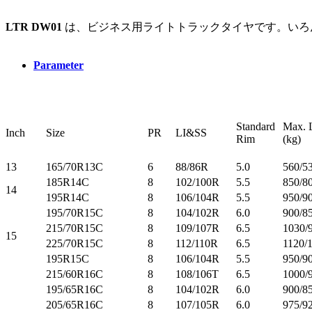
LTR DW01
は、ビジネス用ライトトラックタイヤです。いろ
Parameter
Standard
Max. 
Inch
Size
PR
LI&SS
Rim
(k
13
165/70R13C
6
88/86R
5.0
560/5
185R14C
8
102/100R
5.5
850/8
14
195R14C
8
106/104R
5.5
950/9
195/70R15C
8
104/102R
6.0
900/8
215/70R15C
8
109/107R
6.5
1030/
15
225/70R15C
8
112/110R
6.5
1120/
195R15C
8
106/104R
5.5
950/9
215/60R16C
8
108/106T
6.5
1000/
195/65R16C
8
104/102R
6.0
900/8
205/65R16C
8
107/105R
6.0
975/9