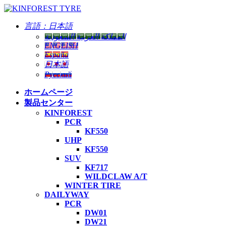
言語：
日本語
المملكة العربية السعودية
ENGLISH
España
日本語
Русский
ホームページ
製品センター
KINFOREST
PCR
KF550
UHP
KF550
SUV
KF717
WILDCLAW A/T
WINTER TIRE
DAILYWAY
PCR
DW01
DW21