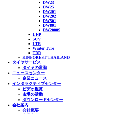
DW23
DW25
DW201
DW202
DW501
DW801
DW2000S
UHP
SUV
LTR
Winter Tyre
TBR
KINFOREST THAILAND
タイヤサービス
タイヤの常識
ニュースセンター
企業ニュース
インタラクティブセンター
ビデオ鑑賞
市場の活動
ダウンロードセンター
会社案内
会社概要