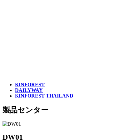
KINFOREST
DAILYWAY
KINFOREST THAILAND
製品センター
DW01