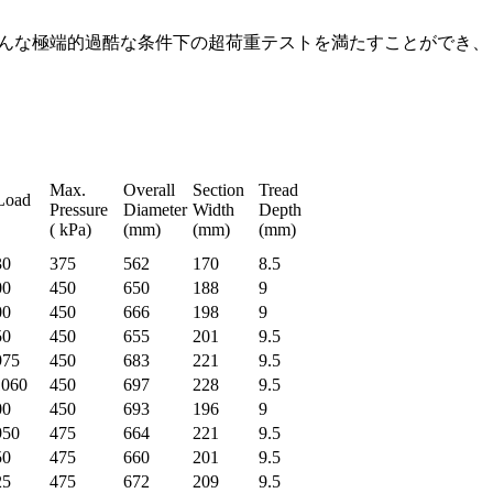
んな極端的過酷な条件下の超荷重テストを満たすことができ、
Max.
Overall
Section
Tread
Load
Pressure
Diameter
Width
Depth
g)
( kPa)
(mm)
(mm)
(mm)
30
375
562
170
8.5
00
450
650
188
9
00
450
666
198
9
50
450
655
201
9.5
975
450
683
221
9.5
1060
450
697
228
9.5
00
450
693
196
9
950
475
664
221
9.5
50
475
660
201
9.5
25
475
672
209
9.5