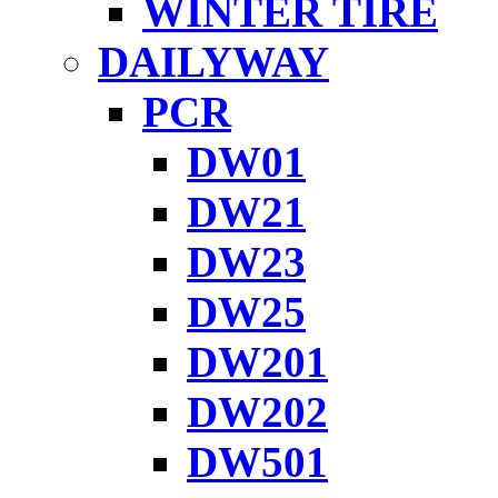
WINTER TIRE
DAILYWAY
PCR
DW01
DW21
DW23
DW25
DW201
DW202
DW501