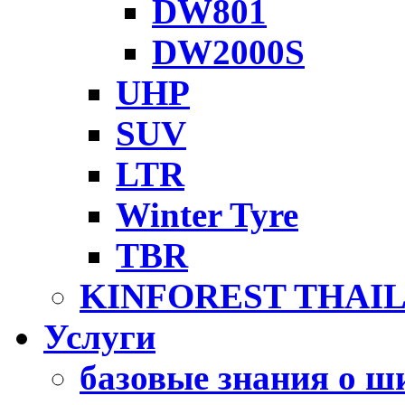
DW801
DW2000S
UHP
SUV
LTR
Winter Tyre
TBR
KINFOREST THAI
Услуги
базовые знания о ш