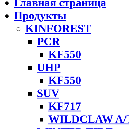
Главная страница
Продукты
KINFOREST
PCR
KF550
UHP
KF550
SUV
KF717
WILDCLAW A/