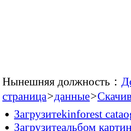
Нынешняя должность：
Д
страница
>
данные
>
Скачив
Загрузите
kinforest catao
Загрузите
альбом карти