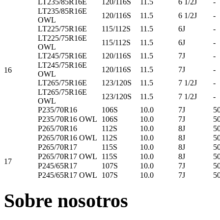
LT235/85R16E
120/116S
11.5
6 1/2J
-
LT235/85R16E
120/116S
11.5
6 1/2J
-
OWL
LT225/75R16E
115/112S
11.5
6J
-
LT225/75R16E
115/112S
11.5
6J
-
OWL
LT245/75R16E
120/116S
11.5
7J
-
LT245/75R16E
120/116S
11.5
7J
-
16
OWL
LT265/75R16E
123/120S
11.5
7 1/2J
-
LT265/75R16E
123/120S
11.5
7 1/2J
-
OWL
P235/70R16
106S
10.0
7J
5
P235/70R16 OWL
106S
10.0
7J
5
P265/70R16
112S
10.0
8J
5
P265/70R16 OWL
112S
10.0
8J
5
P265/70R17
115S
10.0
8J
5
P265/70R17 OWL
115S
10.0
8J
5
17
P245/65R17
107S
10.0
7J
5
P245/65R17 OWL
107S
10.0
7J
5
Sobre nosotros