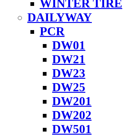
WINTER TIRE
DAILYWAY
PCR
DW01
DW21
DW23
DW25
DW201
DW202
DW501