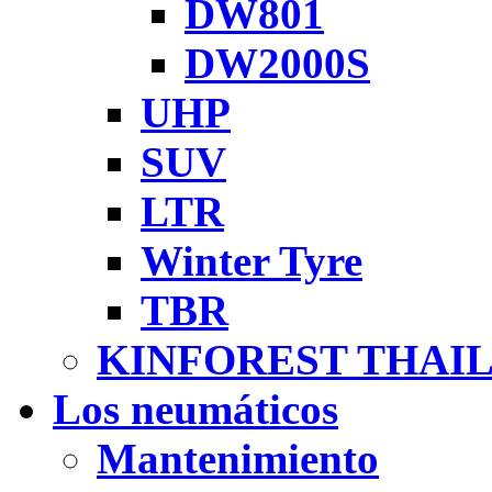
DW801
DW2000S
UHP
SUV
LTR
Winter Tyre
TBR
KINFOREST THAI
Los neumáticos
Mantenimiento