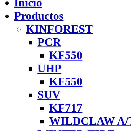
Inicio
Productos
KINFOREST
PCR
KF550
UHP
KF550
SUV
KF717
WILDCLAW A/