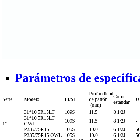
Parámetros de especific
Profundidad
Cubo
Serie
Modelo
LI/SI
de patrón
U
estándar
(mm)
31*10.5R15LT
109S
11.5
8 1/2J
-
31*10.5R15LT
109S
11.5
8 1/2J
-
15
OWL
P235/75R15
105S
10.0
6 1/2J
5
P235/75R15 OWL
105S
10.0
6 1/2J
5