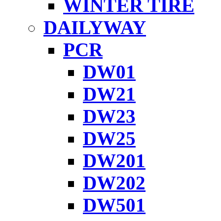
WINTER TIRE
DAILYWAY
PCR
DW01
DW21
DW23
DW25
DW201
DW202
DW501