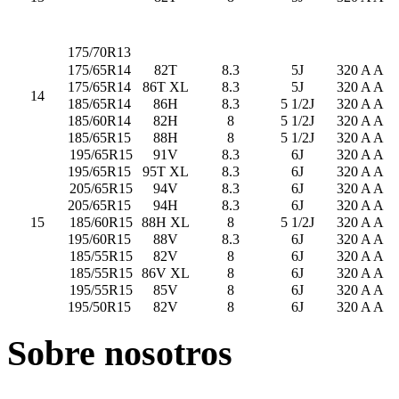
175/70R13
175/65R14
82T
8.3
5J
320 A A
175/65R14
86T XL
8.3
5J
320 A A
14
185/65R14
86H
8.3
5 1/2J
320 A A
185/60R14
82H
8
5 1/2J
320 A A
185/65R15
88H
8
5 1/2J
320 A A
195/65R15
91V
8.3
6J
320 A A
195/65R15
95T XL
8.3
6J
320 A A
205/65R15
94V
8.3
6J
320 A A
205/65R15
94H
8.3
6J
320 A A
15
185/60R15
88H XL
8
5 1/2J
320 A A
195/60R15
88V
8.3
6J
320 A A
185/55R15
82V
8
6J
320 A A
185/55R15
86V XL
8
6J
320 A A
195/55R15
85V
8
6J
320 A A
195/50R15
82V
8
6J
320 A A
Sobre nosotros