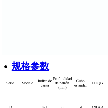
规格参数
Profundidad
Indice de
Cubo
Serie
Modelo
de patrón
UTQG
carga
estándar
(mm)
13
82T
8
5J
320 A A