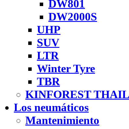
DW801
DW2000S
UHP
SUV
LTR
Winter Tyre
TBR
KINFOREST THAI
Los neumáticos
Mantenimiento