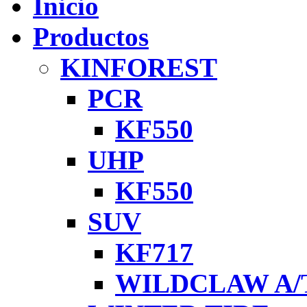
Inicio
Productos
KINFOREST
PCR
KF550
UHP
KF550
SUV
KF717
WILDCLAW A/