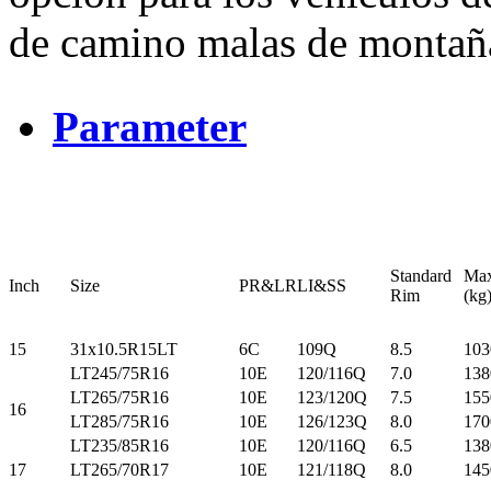
de camino malas de montaña
Parameter
Standard
Max
Inch
Size
PR&LR
LI&SS
Rim
(
15
31x10.5R15LT
6C
109Q
8.5
103
LT245/75R16
10E
120/116Q
7.0
138
LT265/75R16
10E
123/120Q
7.5
155
16
LT285/75R16
10E
126/123Q
8.0
170
LT235/85R16
10E
120/116Q
6.5
138
17
LT265/70R17
10E
121/118Q
8.0
145