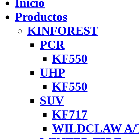
Inicio
Productos
KINFOREST
PCR
KF550
UHP
KF550
SUV
KF717
WILDCLAW A/