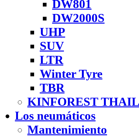
DW801
DW2000S
UHP
SUV
LTR
Winter Tyre
TBR
KINFOREST THAI
Los neumáticos
Mantenimiento