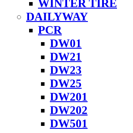
WINTER TIRE
DAILYWAY
PCR
DW01
DW21
DW23
DW25
DW201
DW202
DW501