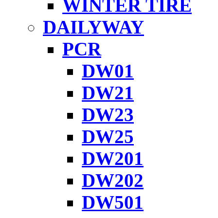
WINTER TIRE
DAILYWAY
PCR
DW01
DW21
DW23
DW25
DW201
DW202
DW501