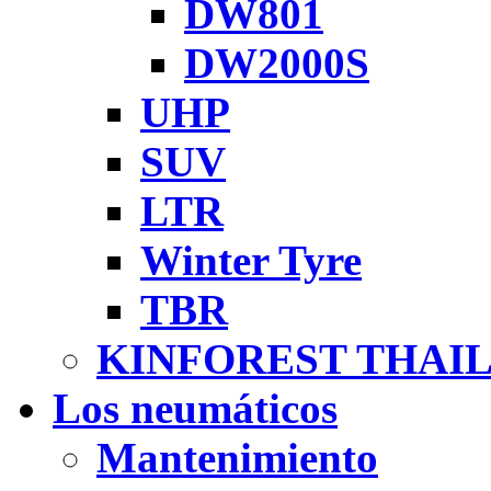
DW801
DW2000S
UHP
SUV
LTR
Winter Tyre
TBR
KINFOREST THAI
Los neumáticos
Mantenimiento