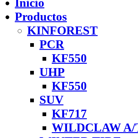
Inicio
Productos
KINFOREST
PCR
KF550
UHP
KF550
SUV
KF717
WILDCLAW A/