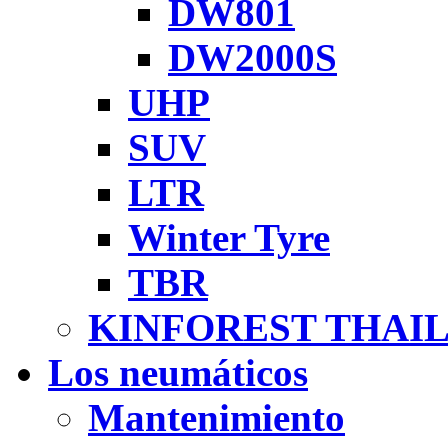
DW801
DW2000S
UHP
SUV
LTR
Winter Tyre
TBR
KINFOREST THAI
Los neumáticos
Mantenimiento