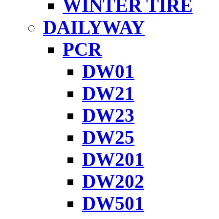
WINTER TIRE
DAILYWAY
PCR
DW01
DW21
DW23
DW25
DW201
DW202
DW501