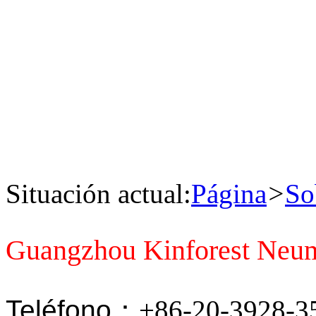
Situación actual:
Página
>
So
Guangzhou Kinforest Neum
Teléfono
：+86-20-3928-3