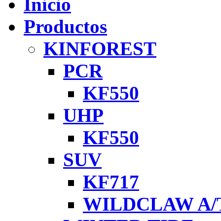
Inicio
Productos
KINFOREST
PCR
KF550
UHP
KF550
SUV
KF717
WILDCLAW A/